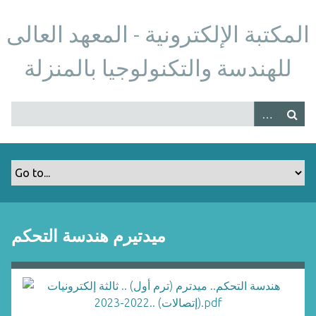
S
k
المكتبة الإلكترونية - المعهد العالى
i
p
للهندسة والتكنولوجيا بالمنزلة
t
o
m
a
i
n
c
o
n
t
ميدتيرم هندسة التحكم
e
n
t