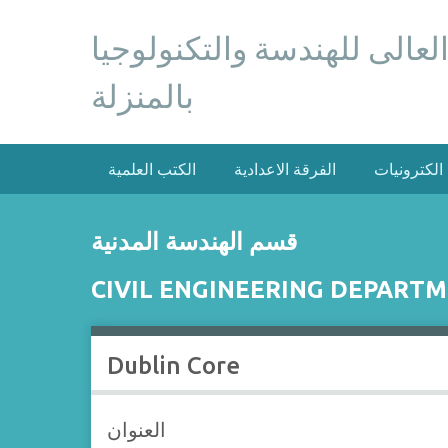
S
k
 العالى للهندسة والتكنولوجيا
i
p
بالمنزلة
t
o
m
 الكترونيات
الفرقة الاعدادية
الكتب العلمية
a
i
n
قسم الهندسة المدنية
c
o
CIVIL ENGINEERING DEPART
n
t
e
Dublin Core
n
t
العنوان