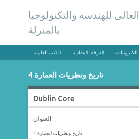
S
k
 العالى للهندسة والتكنولوجيا
i
p
بالمنزلة
t
o
m
 الكترونيات
الفرقة الاعدادية
الكتب العلمية
a
i
n
4 تاريخ ونظريات العمارة
c
o
n
Dublin Core
t
e
n
العنوان
t
4 تاريخ ونظريات العمارة